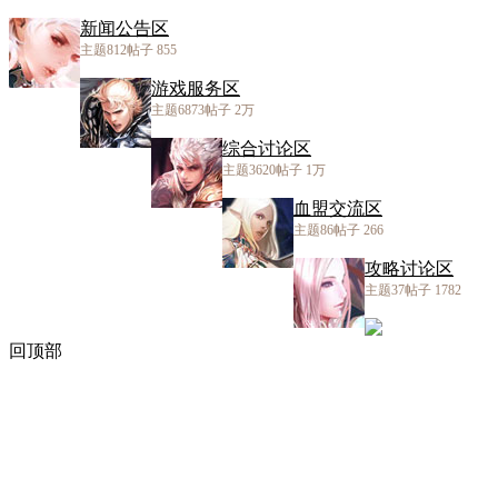
新闻公告区
主题812
帖子 855
游戏服务区
主题6873
帖子
2万
综合讨论区
主题3620
帖子
1万
血盟交流区
主题86
帖子 266
攻略讨论区
主题37
帖子 1782
回顶部